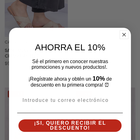
CALZADO ESPÍA
Proveedor:
AHORRA EL 10%
SANDALIA PLANA DE TIRAS
CRUZADAS | LP85
Sé el primero en conocer nuestras
Precio
$60.000
promociones y nuevos productos!.
habitual
10%
LO ÚLTIMO EN TENIS
¡Regístrate ahora y obtén un
de
descuento en tu primera compra! ⏰
NUEVA
NUEVA
¡SI, QUIERO RECIBIR EL
DESCUENTO!