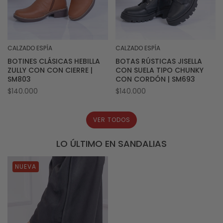
CALZADO ESPÍA
CALZADO ESPÍA
Proveedor:
Proveedor:
BOTINES CLÁSICAS HEBILLA
BOTAS RÚSTICAS JISELLA
ZULLY CON CON CIERRE |
CON SUELA TIPO CHUNKY
SM803
CON CORDÓN | SM693
Precio
$140.000
Precio
$140.000
habitual
habitual
VER TODOS
LO ÚLTIMO EN SANDALIAS
NUEVA