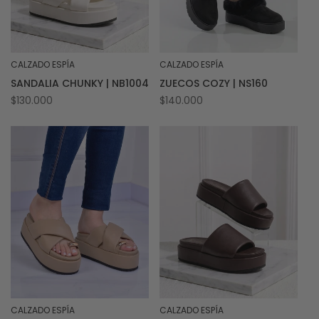
CALZADO ESPÍA
CALZADO ESPÍA
Proveedor:
Proveedor:
SANDALIA CHUNKY | NB1004
ZUECOS COZY | NS160
Precio
$130.000
Precio
$140.000
habitual
habitual
CALZADO ESPÍA
CALZADO ESPÍA
Proveedor:
Proveedor: