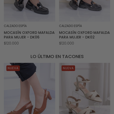
CALZADO ESPÍA
CALZADO ESPÍA
Proveedor:
Proveedor:
MOCASÍN OXFORD MAFALDA
MOCASÍN OXFORD MAFALDA
PARA MUJER - DK06
PARA MUJER - DK02
Precio
$120.000
Precio
$120.000
habitual
habitual
LO ÚLTIMO EN TACONES
NUEVA
NUEVA