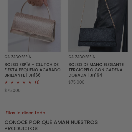
CALZADO ESPÍA
CALZADO ESPÍA
Proveedor:
Proveedor:
BOLSO ESPÍA – CLUTCH DE
BOLSO DE MANO ELEGANTE
FIESTA PEQUEÑO ACABADO
TERCIOPELO CON CADENA
BRILLANTE | JH166
DORADA | JH164
Precio
$75.000
1
(1)
reseñas
habitual
Precio
$75.000
totales
habitual
¡Ellas lo dicen todo!
CONOCE POR QUÉ AMAN NUESTROS
PRODUCTOS