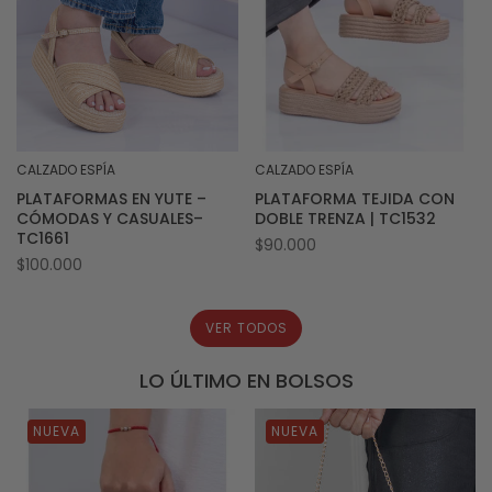
CALZADO ESPÍA
CALZADO ESPÍA
Proveedor:
Proveedor:
PLATAFORMAS EN YUTE –
PLATAFORMA TEJIDA CON
CÓMODAS Y CASUALES–
DOBLE TRENZA | TC1532
TC1661
Precio
$90.000
Precio
$100.000
habitual
habitual
VER TODOS
LO ÚLTIMO EN BOLSOS
NUEVA
NUEVA