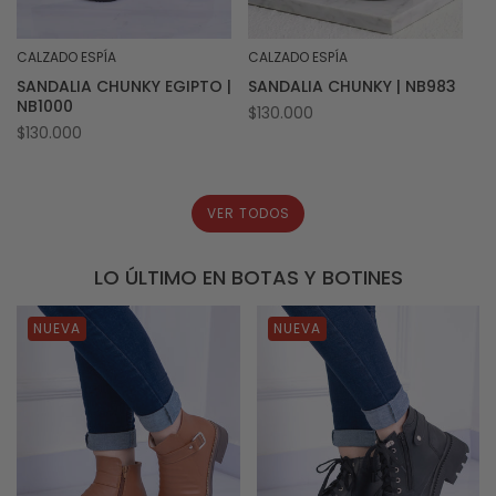
CALZADO ESPÍA
CALZADO ESPÍA
Proveedor:
Proveedor:
SANDALIA CHUNKY EGIPTO |
SANDALIA CHUNKY | NB983
NB1000
Precio
$130.000
Precio
$130.000
habitual
habitual
VER TODOS
LO ÚLTIMO EN BOTAS Y BOTINES
NUEVA
NUEVA