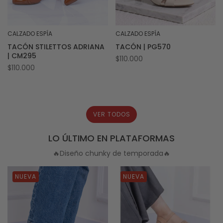
CALZADO ESPÍA
CALZADO ESPÍA
Proveedor:
Proveedor:
TACÓN STILETTOS ADRIANA
TACÓN | PG570
| CM295
Precio
$110.000
Precio
$110.000
habitual
habitual
VER TODOS
LO ÚLTIMO EN PLATAFORMAS
🔥Diseño chunky de temporada🔥
NUEVA
NUEVA