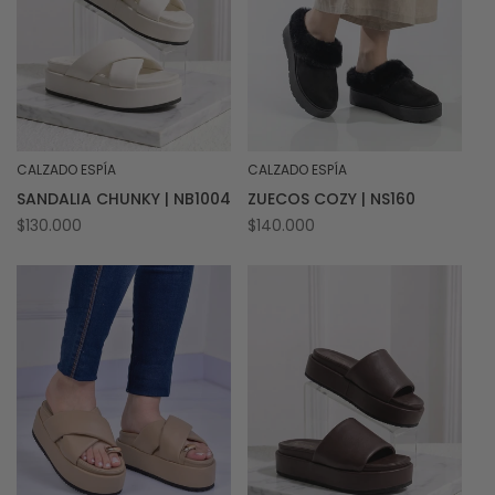
CALZADO ESPÍA
CALZADO ESPÍA
Proveedor:
Proveedor:
SANDALIA CHUNKY | NB1004
ZUECOS COZY | NS160
Precio
$130.000
Precio
$140.000
habitual
habitual